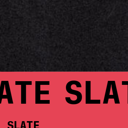
ATE
SLA
SLATE