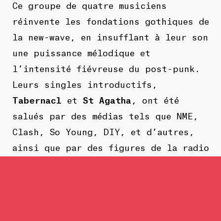
Ce groupe de quatre musiciens
réinvente les fondations gothiques de
la new-wave, en insufflant à leur son
une puissance mélodique et
l’intensité fiévreuse du post-punk.
Leurs singles introductifs,
Tabernacl
et
St Agatha
, ont été
salués par des médias tels que
NME
,
Clash
,
So Young
,
DIY
, et d’autres,
ainsi que par des figures de la radio
comme
Huw Stephens
et
Steve Lamacq
sur
BBC 6Music
, et
Jack Saunders
sur
BBC Radio 1
.
Une réappropriation de l’identité