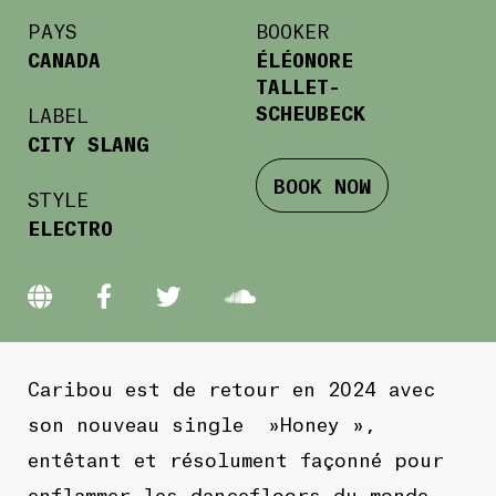
PAYS
BOOKER
CANADA
ÉLÉONORE
TALLET-
SCHEUBECK
LABEL
CITY SLANG
BOOK NOW
STYLE
ELECTRO
Caribou est de retour en 2024 avec
son nouveau single »Honey »,
entêtant et résolument façonné pour
enflammer les dancefloors du monde