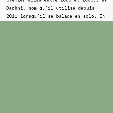
Daphni, nom qu’il utilise depuis
2011 lorsqu’il se balade en solo. En
live, Caribou se produit avec un
groupe complet — deux batteries,
guitare, basse et machines — créant
une expérience sonore unique et
immersive.
Par le passé, Caribou a enflammé les
scènes de festivals prestigieux comme
Coachella, Glastonbury, Nuits
sonores, Primavera Sound et bien
d’autres. Ses albums ‘Swim’ et ‘Our
Love’ ont marqué un tournant vers
une musique dancefloor, et son