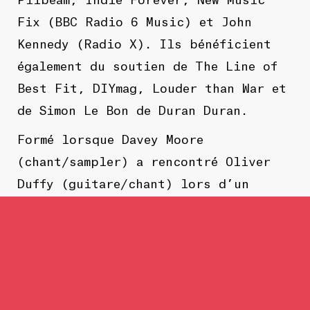
Fix (BBC Radio 6 Music) et John
Kennedy (Radio X). Ils bénéficient
également du soutien de The Line of
Best Fit, DIYmag, Louder than War et
de Simon Le Bon de Duran Duran.
Formé lorsque Davey Moore
(chant/sampler) a rencontré Oliver
Duffy (guitare/chant) lors d’un
cours d’éveil rythmique à
l’Université de Salford, le trio
punk mancunien YAANG a ensuite été
complété par Ben White (ex-Working
Men’s Club) à la basse. Depuis, il