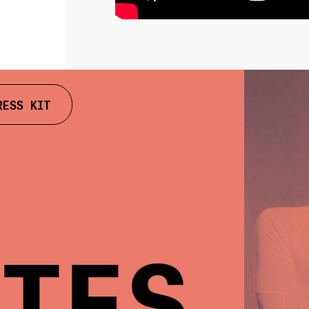
RESS KIT
ES