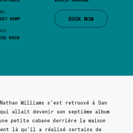
BEL
BOOK NOW
OST RAMP
YLE
DIE ROCK
 Nathan Williams s’est retrouvé à San
qui allait devenir son septième album
une petite cabane derrière la maison
ment là qu’il a réalisé certains de