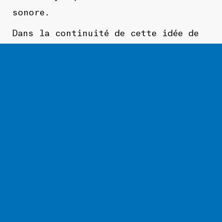
sonore.
Dans la continuité de cette idée de
réinterprétation d’une base commune,
les vidéos accompagnant
« The
Influencer »
et
« Co-Conspirator »
ont toutes deux été tournées dans la
même pièce, mais dans des états
différents. La première laisse le
danseur Joshua Hubbard investir
librement une salle vide, tandis que
le visualiser de
« Co-Conspirator »
rassemble des images d’une soirée
club organisée par The Itch dans ce