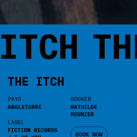
ITCH
TH
THE ITCH
PAYS
BOOKER
ANGLETERRE
MATHILDE
MEUNIER
LABEL
FICTION RECORDS
BOOK NOW