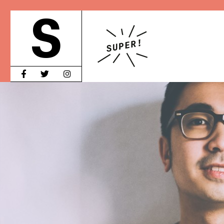
U
SWE