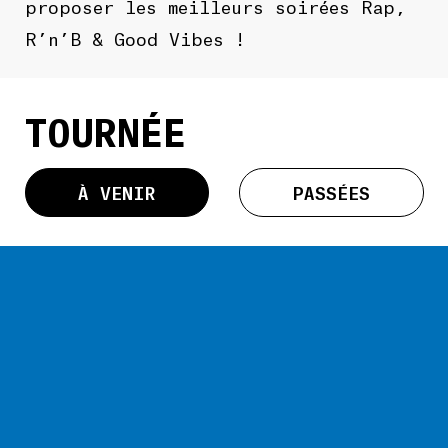
proposer les meilleurs soirées Rap,
R’n’B & Good Vibes !
TOURNÉE
À VENIR
PASSÉES
Pas de prochaines dates.
ISTES
T