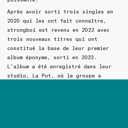
Après avoir sorti trois singles en
2020 qui les ont fait connaître,
strongboi est revenu en 2022 avec
trois nouveaux titres qui ont
constitué la base de leur premier
album éponyme, sorti en 2023.
L’album a été enregistré dans leur
studio, La Pot, où le groupe a
également enregistré quelques
sessions live. Ce disque, à la fois
ludique et déjanté, est une
proposition originale du duo,
puisant dans de nombreux styles et