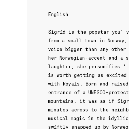
English
Sigrid is the popstar you’ v
from a small town in Norway,
voice bigger than any other
her Norwegian-accent and a s
laughter; she personifies ‘ 
is worth getting as excited
with Royals. Born and raise
entrance of a UNESCO-protect
mountains, it was as if Sig
minutes across to the neighb
musical magic in the idyllic
swiftly snapped up by Norweg