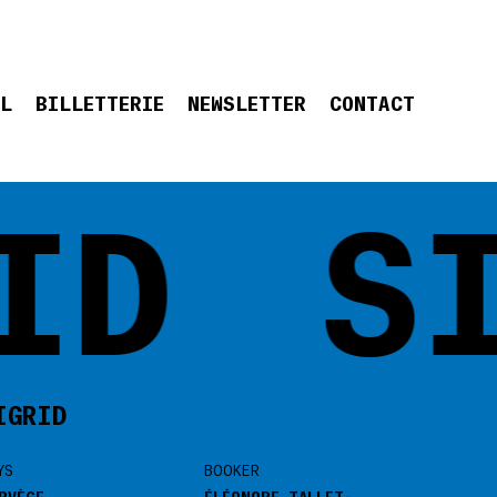
EL
BILLETTERIE
NEWSLETTER
CONTACT
D
SI
IGRID
YS
BOOKER
RVÈGE
ÉLÉONORE TALLET-