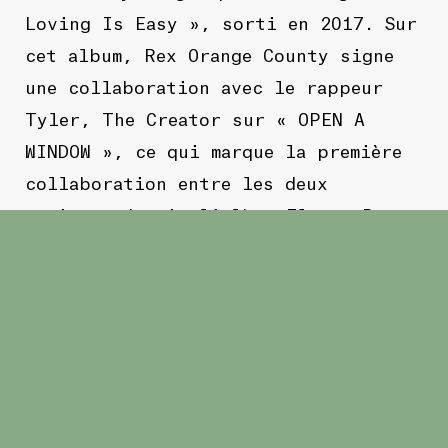
Loving Is Easy », sorti en 2017. Sur
cet album, Rex Orange County signe
une collaboration avec le rappeur
Tyler, The Creator sur « OPEN A
WINDOW », ce qui marque la première
collaboration entre les deux
artistes depuis l’album Flower Boy
de Tyler en 2017.
English
Alex O’Connor, also known as Rex
Orange County, is a gifted
singer/songwriter known for his
literate, quirky brand of bedroom