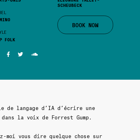
SCHEUBECK
BEL
MINO
BOOK NOW
YLE
P FOLK
le de langage d’IA d’écrire une
 dans la voix de Forrest Gump.
z-moi vous dire quelque chose sur