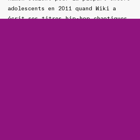
adolescents en 2011 quand Wiki a
écrit ses titres hip-hop chaotiques
depuis Harlem. En novembre 2012, ils
sortent leur premier EP
Wiki93.
Ratking a réussi à mélanger
une nouvelle énergie hardcore avec
des beats purement new-yorkais et des
rimes post-hip-hop. Ratking a sorti
son premier album
So it goes
le 7
avril dernier.
TOURNÉE