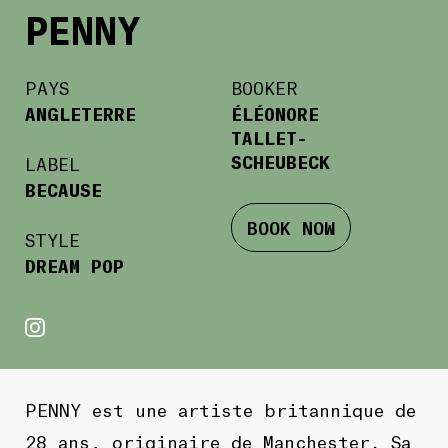
PENNY
PAYS
BOOKER
ANGLETERRE
ÉLÉONORE
TALLET-
SCHEUBECK
LABEL
BECAUSE
BOOK NOW
STYLE
DREAM POP
PENNY est une artiste britannique de
28 ans, originaire de Manchester. Sa