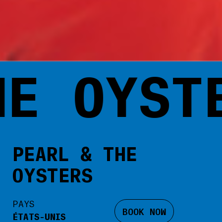
 OYSTER
PEARL & THE
OYSTERS
PAYS
BOOK NOW
ÉTATS-UNIS