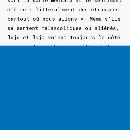
d’être « littéralement des étrangers
partout où nous allons ». Même s’ils
se sentent mélancoliques ou aliénés,
Juju et Jojo voient toujours le côté
amusant de la chose, canalisant leurs
sentiments dans une joie jazz-pop.
English
Pearl & The Oysters – Juliette Pearl
Davis (Juju) and Joachim Polack
(Jojo) – met on their first day of
high school in Paris, and have been
together ever since. Their creative
and romantic partnership has held