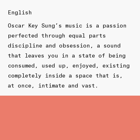
English
Oscar Key Sung’s music is a passion
perfected through equal parts
discipline and obsession, a sound
that leaves you in a state of being
consumed, used up, enjoyed, existing
completely inside a space that is,
at once, intimate and vast.
Fusing subtle melodies with a more
throbbing and visceral soundscape,
the tension between intimate moments,
and the more impersonal, very
danceable
RnB
and pop music fuelled