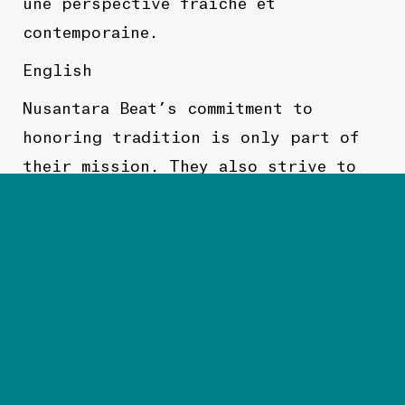
une perspective fraîche et
contemporaine.
English
Nusantara Beat’s commitment to
honoring tradition is only part of
their mission. They also strive to
showcase the immense diversity of
Indonesian music and usher it into
the future. By adding their own
innovative twists to the mix, they
pay homage to the traditional sounds
while introducing a fresh and
contemporary perspective.