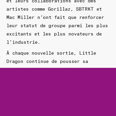
et leurs collaborations avec des
artistes comme Gorillaz, SBTRKT et
Mac Miller n’ont fait que renforcer
leur statut de groupe parmi les plus
excitants et les plus novateurs de
l’industrie.
À chaque nouvelle sortie, Little
Dragon continue de pousser sa
créativité, explorant de nouveaux
sons et thèmes tout en restant fidèle
à ses racines. Que vous soyez un fan
inconditionnel ou un nouveau venu,
il est impossible d’ignorer le
talent et l’art que Little Dragon