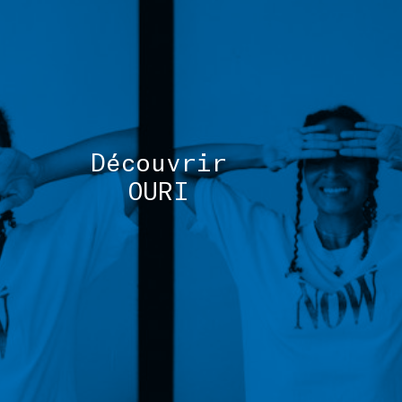
TOUS 
Découvrir
OURI