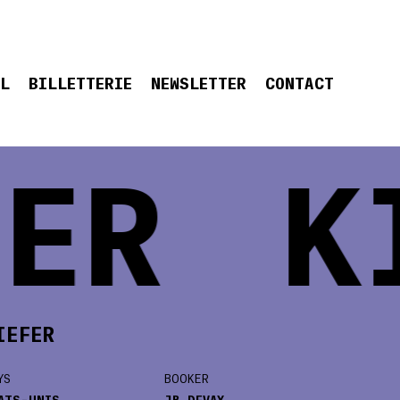
EL
BILLETTERIE
NEWSLETTER
CONTACT
ER
KI
IEFER
YS
BOOKER
ATS-UNIS
JB DEVAY