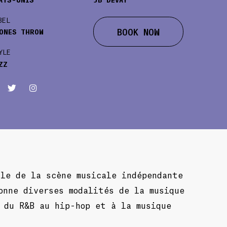
BEL
BOOK NOW
ONES THROW
YLE
ZZ
ale de la scène musicale indépendante
onne diverses modalités de la musique
 du R&B au hip-hop et à la musique