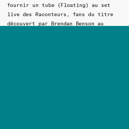
fournir un tube (Floating) au set
live des Raconteurs, fans du titre
découvert par Brendan Benson au
hasard d’une beuverie Dublinoise, ou
de dédier la chanson la plus douce
et sensible de l’album aux
métallurgistes de Thin Lizzy (Phil
Lynott). ©Les Inrocks
JAPE distille une pop teintée
d’électro, un rock dansant
synthétique s’inscrivant dans la
droite ligne artistique d’un
Phoenix.