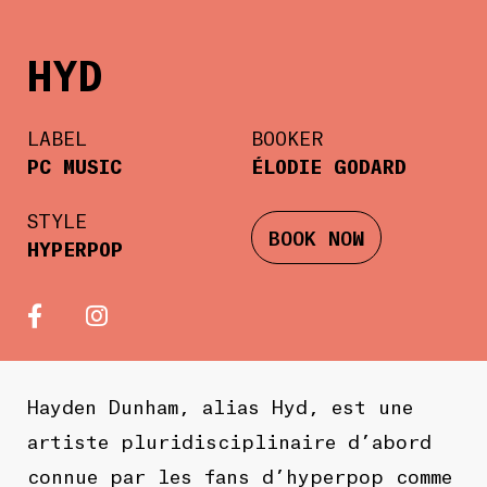
HYD
LABEL
BOOKER
PC MUSIC
ÉLODIE GODARD
STYLE
BOOK NOW
HYPERPOP
Hayden Dunham, alias Hyd, est une
artiste pluridisciplinaire d’abord
connue par les fans d’hyperpop comme