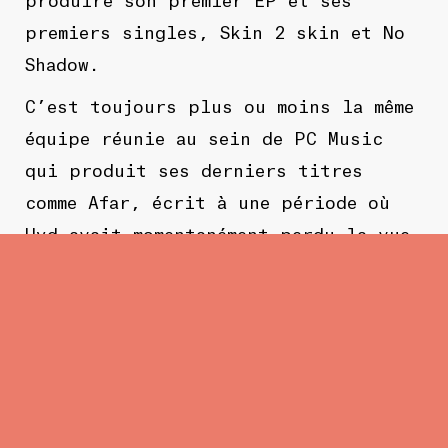
premiers singles, Skin 2 skin et No
Shadow.
C’est toujours plus ou moins la même
équipe réunie au sein de PC Music
qui produit ses derniers titres
comme Afar, écrit à une période où
Hyd avait momentanément perdu la vue,
ou plus récemment, So Clear.
À côté de ça, Hyd est aussi
profondément empêtrée dans le monde
de l’art, avec des installations
sculpturales fluides et
transformatives exposées dans des