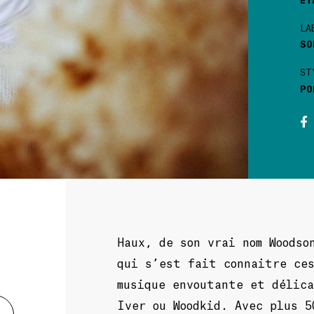
LA
SO
ST
PO
Haux, de son vrai nom Woodso
qui s’est fait connaitre ce
musique envoutante et délica
Iver ou Woodkid. Avec plus 5