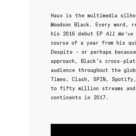
Haux is the multimedia silho
Woodson Black. Every word, r
his 2016 debut EP
All We’ve
course of a year from his qu
Despite – or perhaps because
approach, Black’s cross-plat
audience throughout the glob
Times, Clash, SPIN, Spotify,
to fifty million streams and
continents in 2017.