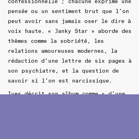
confessionnelle ; chacune exprime une
pensée ou un sentiment brut que l’on
peut avoir sans jamais oser le dire à
voix haute. « Janky Star » aborde des
thèmes comme la sobriété, les
relations amoureuses modernes, la
rédaction d’une lettre de six pages à
son psychiatre, et la question de
savoir si l’on est narcissique.
Ives décrit son album comme « d’une
honnêteté parfois gênante »,
expliquant qu’elle « écrit surtout
des chansons pour les gens qui se
détestent ». Après avoir écrit et