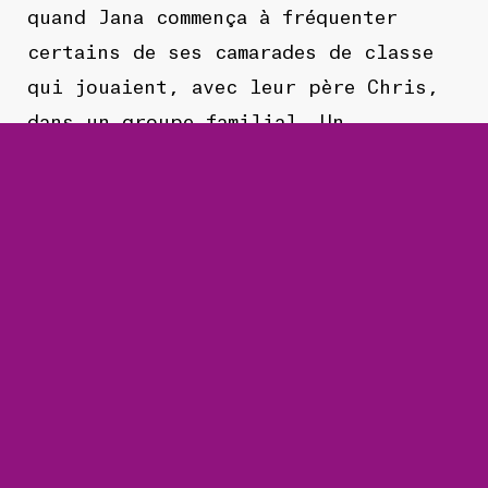
quand Jana commença à fréquenter
certains de ses camarades de classe
qui jouaient, avec leur père Chris,
dans un groupe familial. Un
partenariat qui peut sembler
inhabituel, mais qui fait pourtant
pleinement sens, la créativité de ses
deux membres étant clairement
influencée par le mouvement grunge
(en particulier Nirvana et Pearl
Jam).