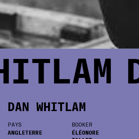
HITLAM
D
DAN WHITLAM
PAYS
BOOKER
ANGLETERRE
ÉLÉONORE