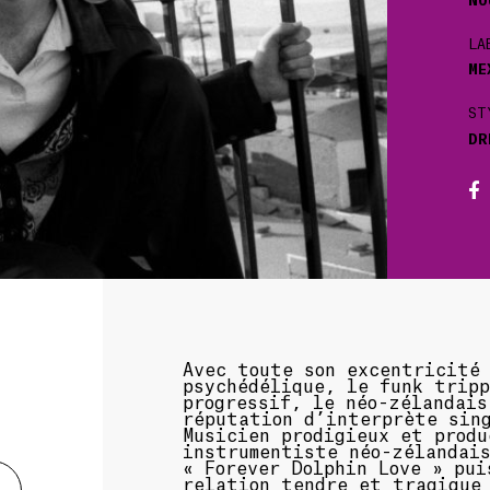
LA
ME
ST
DR
Avec toute son excentricité 
psychédélique, le funk tripp
progressif, le néo-zélandais
réputation d’interprète sin
Musicien prodigieux et produ
instrumentiste néo-zélandai
« Forever Dolphin Love » pui
relation tendre et tragique