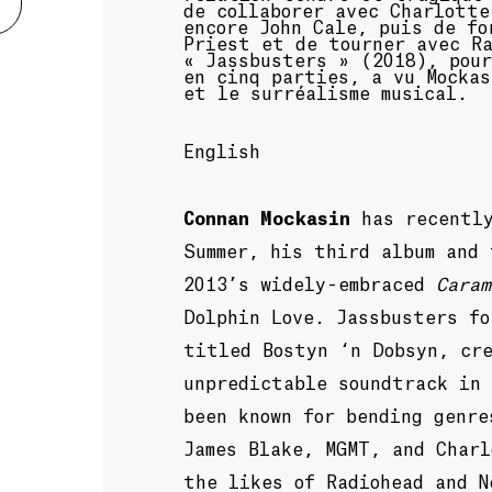
de collaborer avec Charlotte
encore John Cale, puis de fo
Priest et de tourner avec Ra
« Jassbusters » (2018), pour
en cinq parties, a vu Mockas
et le surréalisme musical.
English
Connan Mockasin
has recentl
Summer, his third album and 
2013’s widely-embraced
Caram
Dolphin Love. Jassbusters fo
titled Bostyn ‘n Dobsyn, cr
unpredictable soundtrack in
been known for bending genre
James Blake, MGMT, and Char
the likes of Radiohead and N