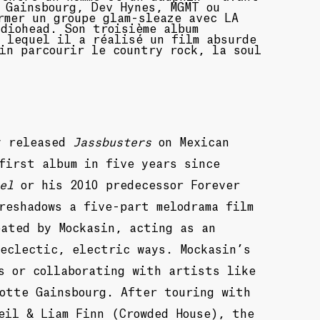
 Gainsbourg, Dev Hynes, MGMT ou
rmer un groupe glam-sleaze avec LA
diohead. Son troisième album
 lequel il a réalisé un film absurde
in parcourir le country rock, la soul
y released
Jassbusters
on Mexican
first album in five years since
el
or his 2010 predecessor Forever
reshadows a five-part melodrama film
eated by Mockasin, acting as an
 eclectic, electric ways. Mockasin’s
s or collaborating with artists like
lotte Gainsbourg. After touring with
eil & Liam Finn (Crowded House), the