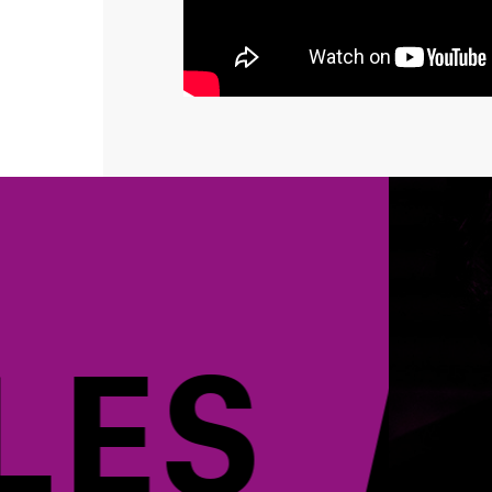
ES AR