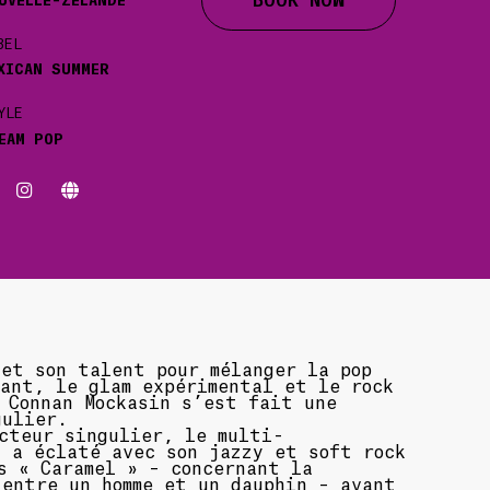
BEL
XICAN SUMMER
YLE
EAM POP
et son talent pour mélanger la pop
ant, le glam expérimental et le rock
 Connan Mockasin s’est fait une
gulier.
cteur singulier, le multi-
s a éclaté avec son jazzy et soft rock
s « Caramel » – concernant la
 entre un homme et un dauphin – avant