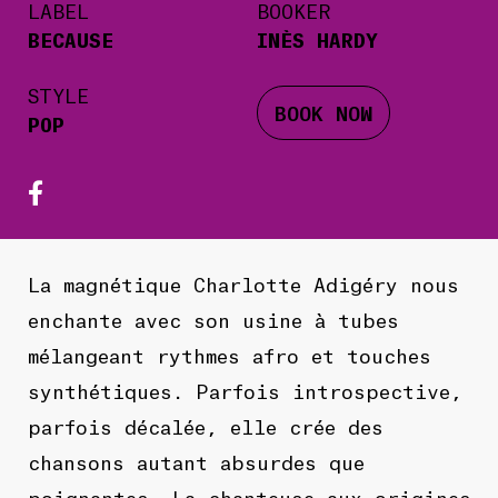
LABEL
BOOKER
BECAUSE
INÈS HARDY
STYLE
BOOK NOW
POP
La magnétique Charlotte Adigéry nous
enchante avec son usine à tubes
mélangeant rythmes afro et touches
synthétiques. Parfois introspective,
parfois décalée, elle crée des
chansons autant absurdes que
poignantes. La chanteuse aux origines