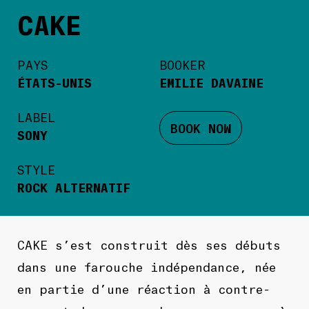
CAKE
PAYS
BOOKER
ÉTATS-UNIS
EMILIE DAVAINE
LABEL
BOOK NOW
SONY
STYLE
ROCK ALTERNATIF
CAKE
s’est construit dès ses débuts
dans une farouche indépendance, née
en partie d’une réaction à contre-