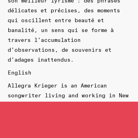
délicates et précises, des moments
qui oscillent entre beauté et
banalité, un sens qui se forme à
travers l’accumulation
d’observations, de souvenirs et
d’adages inattendus.
English
Allegra Krieger is an American
songwriter living and working in New
York City. ‘I Keep My Feet on the
Fragile Plane – Allegra’s fourth
record and her first with Double
Double Whammy – is her most mature