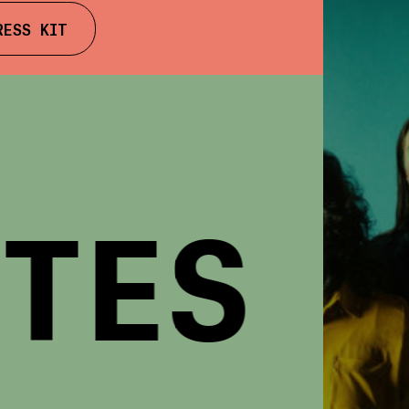
RESS KIT
ES