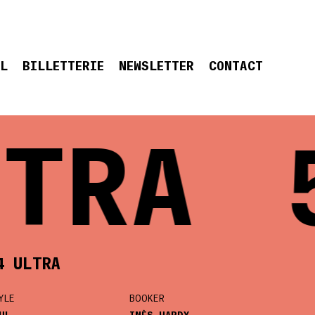
EL
BILLETTERIE
NEWSLETTER
CONTACT
TRA
5
4 ULTRA
YLE
BOOKER
UL
INÈS HARDY