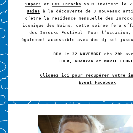
Super!
et
Les Inrocks
vous invitent le 2
Bains
à la découverte de 3 nouveaux arti
d’être la résidence mensuelle des Inrock
iconique des Bains, cette soirée fera off
des Inrocks Festival. Pour l’occasion,
également accessible avec des dj set jusq
RDV le
22 NOVEMBRE
dès
20h
ave
IDER
,
KHADYAK
et
MARIE FLOR
Cliquez ici pour récupérer votre i
Event Facebook